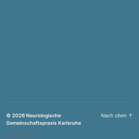
So erreichen Sie uns:
Karlstr. 84, 76137 Karlsruhe
S-/Tram-Haltestelle Mathystraße
Tel.: 0721-356003, Fax 0721-358089
Privatanmeldungen: Tel. 0160-
97673396
© 2026
Neurologische
Nach oben
↑
Gemeinschaftspraxis Karlsruhe
Datenschutz